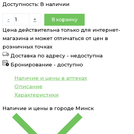
Доступность:
В наличии
Количество
-
+
В корзину
товара
Цена действительна только для интернет-
Лазурное
магазина и может отличаться от цен в
наслаждение
розничных точках
Скраб
Доставка по адресу -
недоступна
с
Бронирование -
доступно
морской
солью
Наличие и цены в аптеках
Medipharma
Описание
cosmetics
Характеристики
Home
Наличие и цены в городе
Минск
Spa
250
г