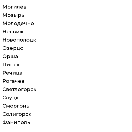
Могилёв
Мозырь
Молодечно
Несвиж
Новополоцк
Озерцо
Орша
Пинск
Речица
Рогачев
Светлогорск
Слуцк
Сморгонь
Солигорск
Фаниполь