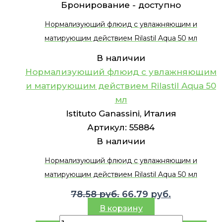
Бронирование -
доступно
Нормализующий флюид с увлажняющим и
матирующим действием Rilastil Aqua 50 мл
В наличии
Нормализующий флюид с увлажняющим
и матирующим действием Rilastil Aqua 50
мл
Istituto Ganassini, Италия
Артикул:
55884
В наличии
Нормализующий флюид с увлажняющим и
матирующим действием Rilastil Aqua 50 мл
Первоначальная
Текущая
78.58
руб.
66.79
руб.
цена
цена:
В корзину
составляла
66.79 руб..