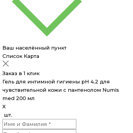
с
пантенолом
Numis
med
200
мл
Ваш населённый пункт
Список
Карта
Заказ в 1 клик
Гель для интимной гигиены pH 4.2 для
чувствительной кожи с пантенолом Numis
med 200 мл
X
шт.