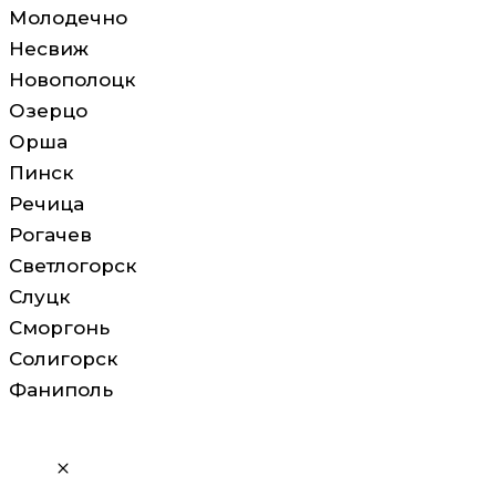
Молодечно
Несвиж
Новополоцк
Озерцо
Орша
Пинск
Речица
Рогачев
Светлогорск
Слуцк
Сморгонь
Солигорск
Фаниполь