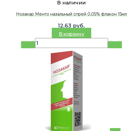
В наличии
Нозакар Менто назальный спрей 0,05% флакон 15мл
12.63
руб.
В корзину