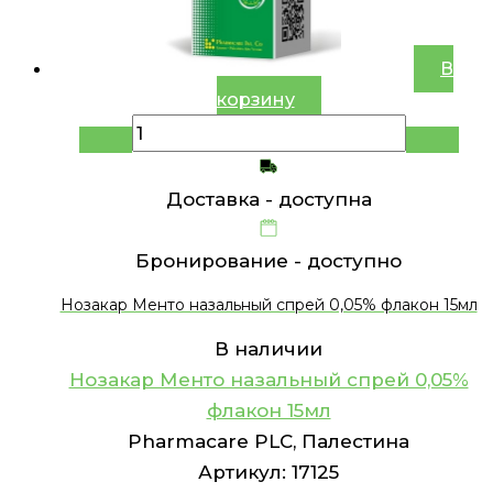
В
корзину
Доставка -
доступна
Бронирование -
доступно
Нозакар Менто назальный спрей 0,05% флакон 15мл
В наличии
Нозакар Менто назальный спрей 0,05%
флакон 15мл
Pharmacare PLC, Палестина
Артикул:
17125