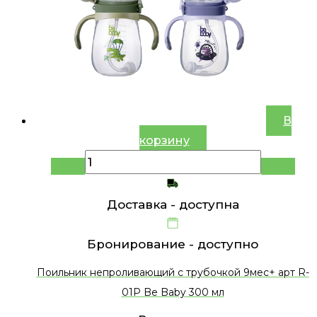
В
корзину
Доставка -
доступна
Бронирование -
доступно
Поильник непроливающий с трубочкой 9мес+ арт R-
01P Be Baby 300 мл