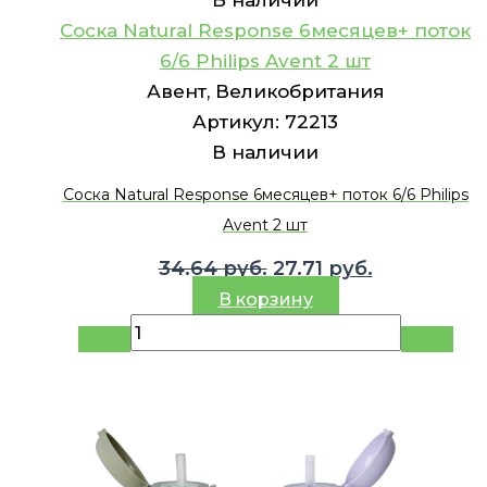
Соска Natural Response 6месяцев+ поток
6/6 Philips Avent 2 шт
Авент, Великобритания
Артикул:
72213
В наличии
Соска Natural Response 6месяцев+ поток 6/6 Philips
Avent 2 шт
Первоначальная
Текущая
34.64
руб.
27.71
руб.
цена
цена:
В корзину
составляла
27.71 руб..
34.64 руб..