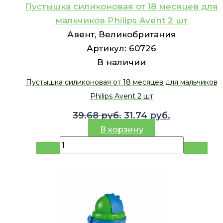
Пустышка силиконовая от 18 месяцев для
мальчиков Philips Avent 2 шт
Авент, Великобритания
Артикул:
60726
В наличии
Пустышка силиконовая от 18 месяцев для мальчиков
Philips Avent 2 шт
Первоначальная
Текущая
39.68
руб.
31.74
руб.
цена
цена:
В корзину
составляла
31.74 руб..
39.68 руб..