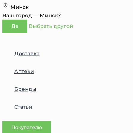
Перейти
Минск
к
Ваш город —
Минск
?
содержимому
Выбрать другой
Да
Доставка
Аптеки
Бренды
Статьи
Покупателю