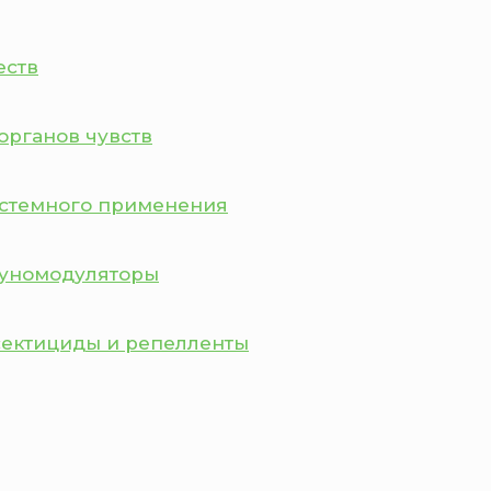
еств
органов чувств
истемного применения
муномодуляторы
сектициды и репелленты