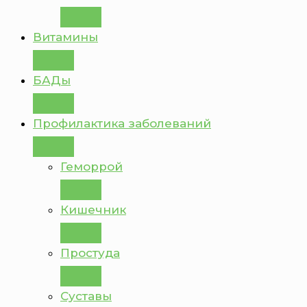
Витамины
БАДы
Профилактика заболеваний
Геморрой
Кишечник
Простуда
Суставы