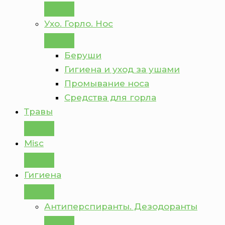
Ухо. Горло. Нос
Беруши
Гигиена и уход за ушами
Промывание носа
Средства для горла
Травы
Misc
Гигиена
Антиперспиранты. Дезодоранты