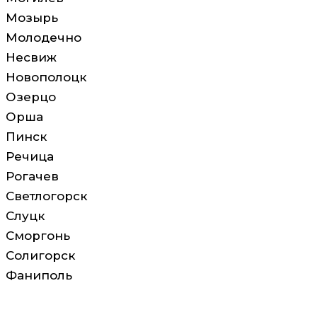
Мозырь
Молодечно
Несвиж
Новополоцк
Озерцо
Орша
Пинск
Речица
Рогачев
Светлогорск
Слуцк
Сморгонь
Солигорск
Фаниполь