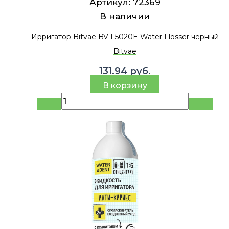
Артикул:
72369
В наличии
Ирригатор Bitvae BV F5020E Water Flosser черный
Bitvae
131.94
руб.
В корзину