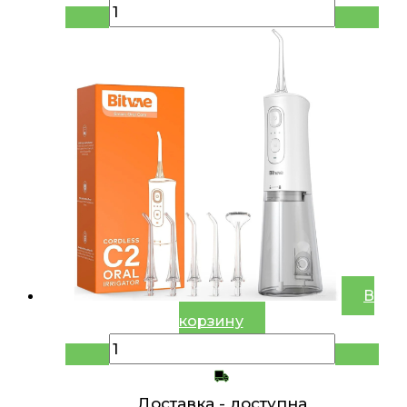
В
корзину
Доставка -
доступна