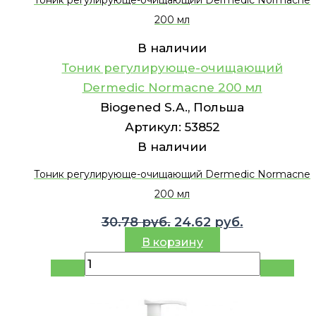
Тоник регулирующе-очищающий Dermedic Normacne
200 мл
В наличии
Тоник регулирующе-очищающий
Dermedic Normacne 200 мл
Biogened S.A., Польша
Артикул:
53852
В наличии
Тоник регулирующе-очищающий Dermedic Normacne
200 мл
Первоначальная
Текущая
30.78
руб.
24.62
руб.
цена
цена:
В корзину
составляла
24.62 руб..
30.78 руб..