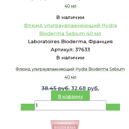
40 мл
В наличии
Флюид ультраувлажняющий Hydra
Bioderma Sebium 40 мл
Laboratoires Bioderma, Франция
Артикул:
37633
В наличии
Флюид ультраувлажняющий Hydra Bioderma Sebium
40 мл
Первоначальная
Текущая
38.45
руб.
32.68
руб.
цена
цена:
В корзину
составляла
32.68 руб..
38.45 руб..