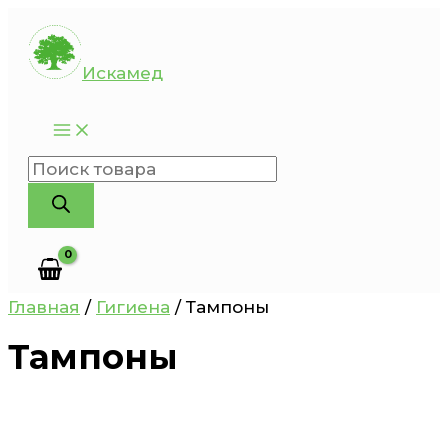
Перейти
к
Искамед
содержимому
Поиск
товаров
Главная
/
Гигиена
/ Тампоны
Тампоны