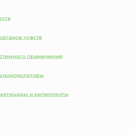
еств
органов чувств
истемного применения
муномодуляторы
сектициды и репелленты