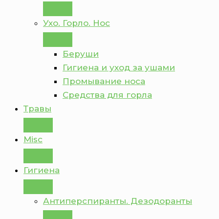
Ухо. Горло. Нос
Беруши
Гигиена и уход за ушами
Промывание носа
Средства для горла
Травы
Misc
Гигиена
Антиперспиранты. Дезодоранты