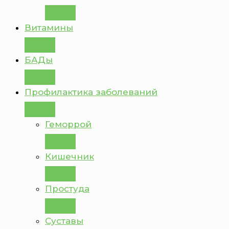
Витамины
БАДы
Профилактика заболеваний
Геморрой
Кишечник
Простуда
Суставы