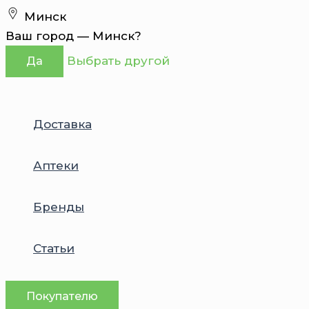
Перейти
Минск
к
Ваш город —
Минск
?
содержимому
Выбрать другой
Да
Доставка
Аптеки
Бренды
Статьи
Покупателю