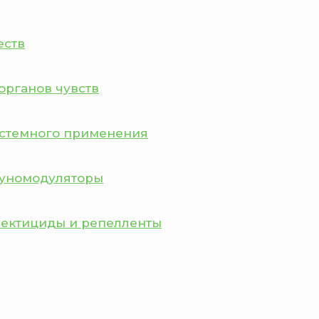
еств
органов чувств
истемного применения
муномодуляторы
сектициды и репелленты