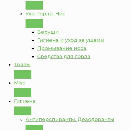
Ухо. Горло. Нос
Беруши
Гигиена и уход за ушами
Промывание носа
Средства для горла
Травы
Misc
Гигиена
Антиперспиранты. Дезодоранты