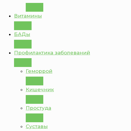
Витамины
БАДы
Профилактика заболеваний
Геморрой
Кишечник
Простуда
Суставы