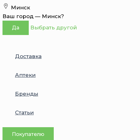
Перейти
Минск
к
Ваш город —
Минск
?
содержимому
Выбрать другой
Да
Доставка
Аптеки
Бренды
Статьи
Покупателю