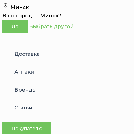
Перейти
Минск
к
Ваш город —
Минск
?
содержимому
Выбрать другой
Да
Доставка
Аптеки
Бренды
Статьи
Покупателю