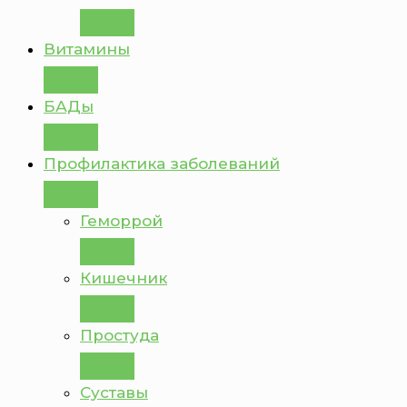
Витамины
БАДы
Профилактика заболеваний
Геморрой
Кишечник
Простуда
Суставы