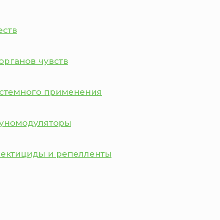
еств
органов чувств
истемного применения
муномодуляторы
сектициды и репелленты