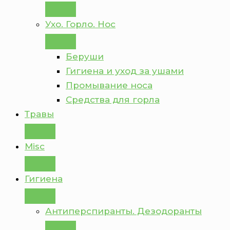
Ухо. Горло. Нос
Беруши
Гигиена и уход за ушами
Промывание носа
Средства для горла
Травы
Misc
Гигиена
Антиперспиранты. Дезодоранты