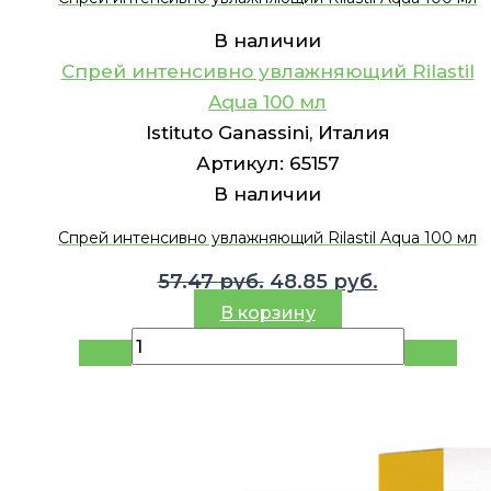
В наличии
Спрей интенсивно увлажняющий Rilastil
Aqua 100 мл
Istituto Ganassini, Италия
Артикул:
65157
В наличии
Спрей интенсивно увлажняющий Rilastil Aqua 100 мл
Первоначальная
Текущая
57.47
руб.
48.85
руб.
цена
цена:
В корзину
составляла
48.85 руб..
57.47 руб..