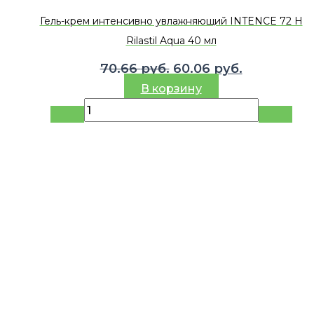
Гель-крем интенсивно увлажняющий INTENCE 72 H
Rilastil Aqua 40 мл
Первоначальная
Текущая
70.66
руб.
60.06
руб.
цена
цена:
В корзину
составляла
60.06 руб.
70.66 руб..