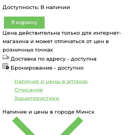
Доступность:
В наличии
В корзину
Количество
Цена действительна только для интернет-
товара
магазина и может отличаться от цен в
Гель
розничных точках
для
Доставка по адресу -
доступна
тела
Бронирование -
доступно
заживляющий
Mon
Наличие и цены в аптеках
Platin
Описание
Dead
Характеристики
Sea
Наличие и цены в городе
Минск
Minerals
125
мл