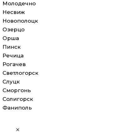
Молодечно
Несвиж
Новополоцк
Озерцо
Орша
Пинск
Речица
Рогачев
Светлогорск
Слуцк
Сморгонь
Солигорск
Фаниполь