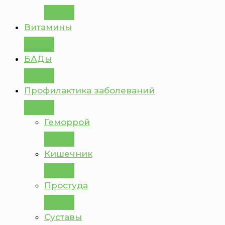
Витамины
БАДы
Профилактика заболеваний
Геморрой
Кишечник
Простуда
Суставы