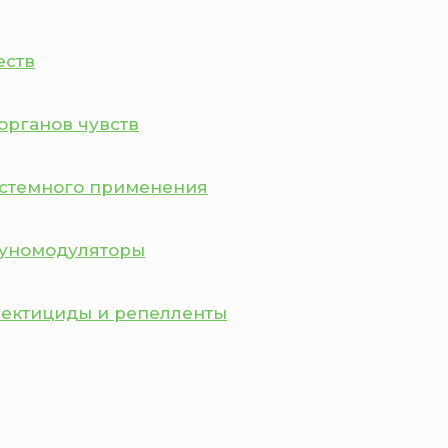
еств
органов чувств
истемного применения
муномодуляторы
сектициды и репелленты