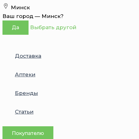
Перейти
Минск
к
Ваш город —
Минск
?
содержимому
Выбрать другой
Да
Доставка
Аптеки
Бренды
Статьи
Покупателю