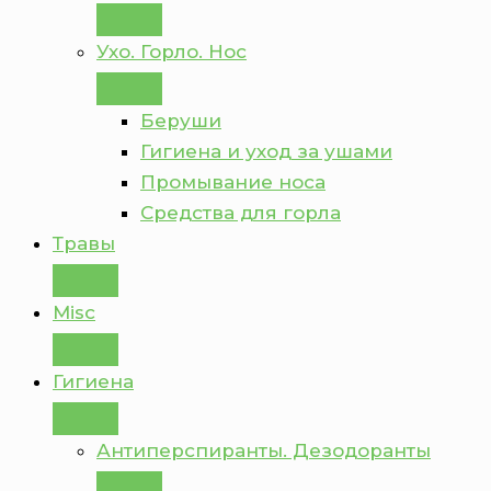
Ухо. Горло. Нос
Беруши
Гигиена и уход за ушами
Промывание носа
Средства для горла
Травы
Misc
Гигиена
Антиперспиранты. Дезодоранты