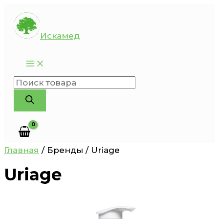
Перейти
к
Искамед
содержимому
Поиск
товаров
Главная
/ Бренды / Uriage
Uriage