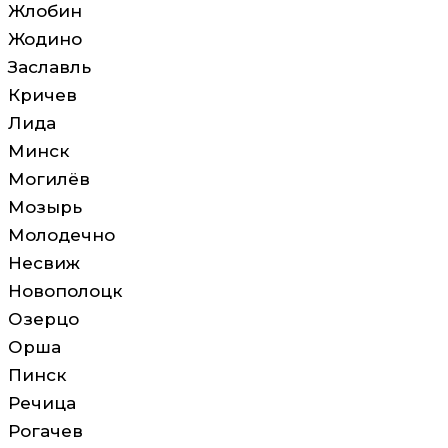
Жлобин
Жодино
Заславль
Кричев
Лида
Минск
Могилёв
Мозырь
Молодечно
Несвиж
Новополоцк
Озерцо
Орша
Пинск
Речица
Рогачев