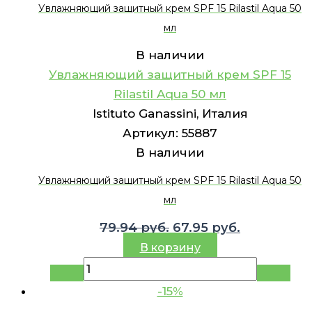
Увлажняющий защитный крем SPF 15 Rilastil Aqua 50
мл
В наличии
Увлажняющий защитный крем SPF 15
Rilastil Aqua 50 мл
Istituto Ganassini, Италия
Артикул:
55887
В наличии
Увлажняющий защитный крем SPF 15 Rilastil Aqua 50
мл
Первоначальная
Текущая
79.94
руб.
67.95
руб.
цена
цена:
В корзину
составляла
67.95 руб..
79.94 руб..
-15%