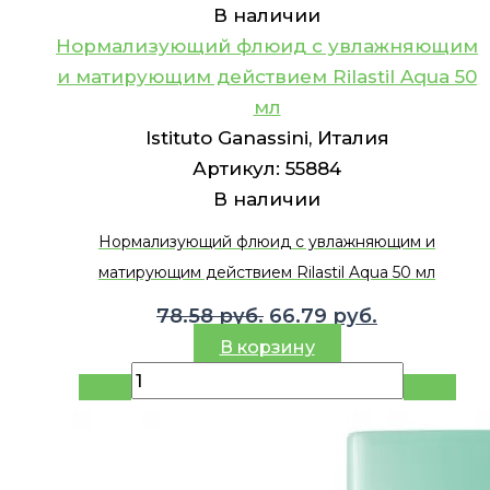
В наличии
Нормализующий флюид с увлажняющим
и матирующим действием Rilastil Aqua 50
мл
Istituto Ganassini, Италия
Артикул:
55884
В наличии
Нормализующий флюид с увлажняющим и
матирующим действием Rilastil Aqua 50 мл
Первоначальная
Текущая
78.58
руб.
66.79
руб.
цена
цена:
В корзину
составляла
66.79 руб..
78.58 руб..