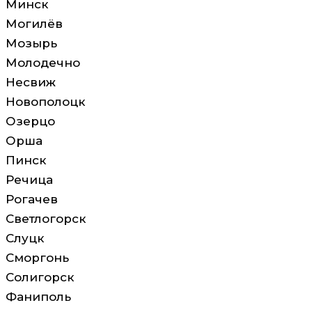
Минск
Могилёв
Мозырь
Молодечно
Несвиж
Новополоцк
Озерцо
Орша
Пинск
Речица
Рогачев
Светлогорск
Слуцк
Сморгонь
Солигорск
Фаниполь