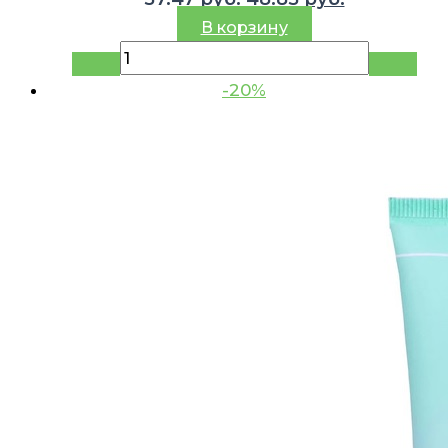
цена
цена:
В корзину
составляла
48.85 руб..
57.47 руб..
-20%