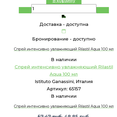
В корзину
Доставка -
доступна
Бронирование -
доступно
Спрей интенсивно увлажняющий Rilastil Aqua 100 мл
В наличии
Спрей интенсивно увлажняющий Rilastil
Aqua 100 мл
Istituto Ganassini, Италия
Артикул:
65157
В наличии
Спрей интенсивно увлажняющий Rilastil Aqua 100 мл
Первоначальная
Текущая
57.47
руб.
48.85
руб.