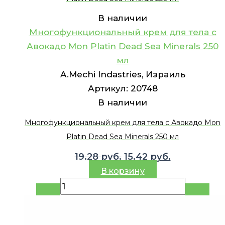
В наличии
Многофункциональный крем для тела с
Авокадо Mon Platin Dead Sea Minerals 250
мл
A.Mechi Indastries, Израиль
Артикул:
20748
В наличии
Многофункциональный крем для тела с Авокадо Mon
Platin Dead Sea Minerals 250 мл
Первоначальная
Текущая
19.28
руб.
15.42
руб.
цена
цена:
В корзину
составляла
15.42 руб..
19.28 руб..