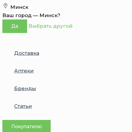
Перейти
Минск
к
Ваш город —
Минск
?
содержимому
Выбрать другой
Да
Доставка
Аптеки
Бренды
Статьи
Покупателю