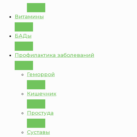
Витамины
БАДы
Профилактика заболеваний
Геморрой
Кишечник
Простуда
Суставы