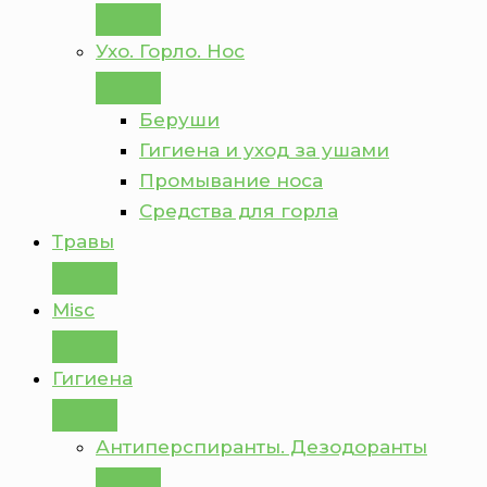
Ухо. Горло. Нос
Беруши
Гигиена и уход за ушами
Промывание носа
Средства для горла
Травы
Misc
Гигиена
Антиперспиранты. Дезодоранты