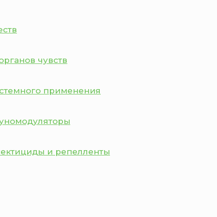
еств
органов чувств
истемного применения
муномодуляторы
сектициды и репелленты