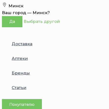
Перейти
Минск
к
Ваш город —
Минск
?
содержимому
Выбрать другой
Да
Доставка
Аптеки
Бренды
Статьи
Покупателю