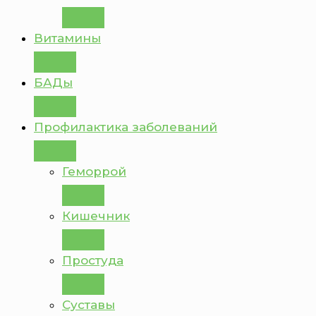
Витамины
БАДы
Профилактика заболеваний
Геморрой
Кишечник
Простуда
Суставы