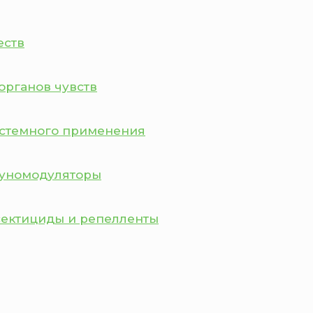
еств
органов чувств
истемного применения
муномодуляторы
сектициды и репелленты