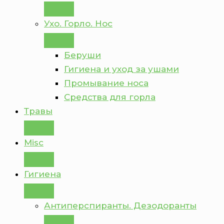
Ухо. Горло. Нос
Беруши
Гигиена и уход за ушами
Промывание носа
Средства для горла
Травы
Misc
Гигиена
Антиперспиранты. Дезодоранты