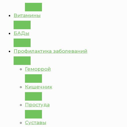
Витамины
БАДы
Профилактика заболеваний
Геморрой
Кишечник
Простуда
Суставы