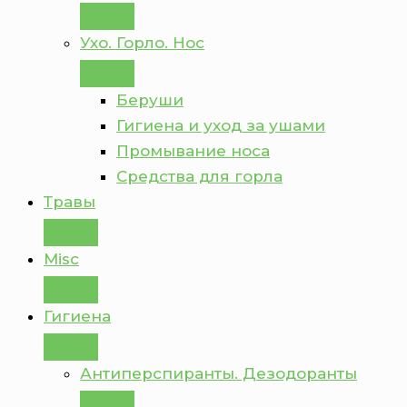
Ухо. Горло. Нос
Беруши
Гигиена и уход за ушами
Промывание носа
Средства для горла
Травы
Misc
Гигиена
Антиперспиранты. Дезодоранты