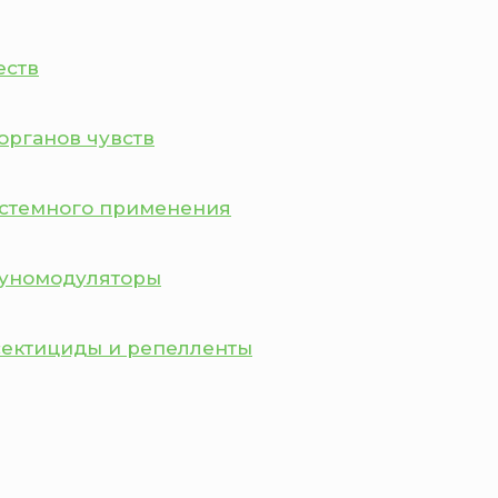
еств
органов чувств
истемного применения
муномодуляторы
сектициды и репелленты