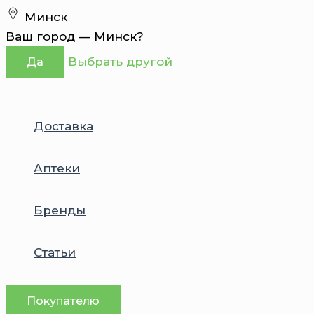
Перейти
Минск
к
Ваш город —
Минск
?
содержимому
Выбрать другой
Да
Доставка
Аптеки
Бренды
Статьи
Покупателю