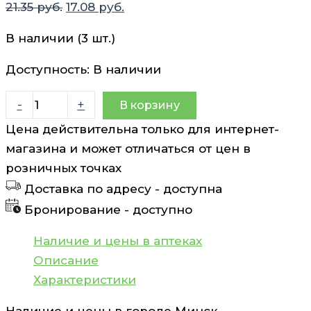
Первоначальная
Текущая
21.35
руб.
17.08
руб.
цена
цена:
В наличии (3 шт.)
составляла
17.08 руб..
21.35 руб..
Доступность:
В наличии
Количество
-
+
В корзину
товара
Цена действительна только для интернет-
Средство
магазина и может отличаться от цен в
для
розничных точках
купания
Доставка по адресу -
доступна
Bubchen
Бронирование -
доступно
400
мл
Наличие и цены в аптеках
Описание
Характеристики
Наличие и цены в городе
Минск