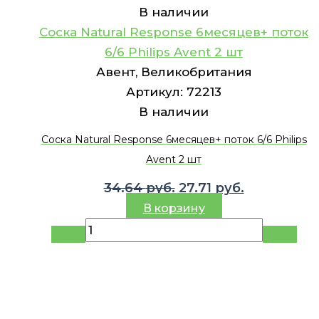
В наличии
Соска Natural Response 6месяцев+ поток
6/6 Philips Avent 2 шт
Авент, Великобритания
Артикул:
72213
В наличии
Соска Natural Response 6месяцев+ поток 6/6 Philips
Avent 2 шт
Первоначальная
Текущая
34.64
руб.
27.71
руб.
цена
цена:
В корзину
составляла
27.71 руб..
34.64 руб..