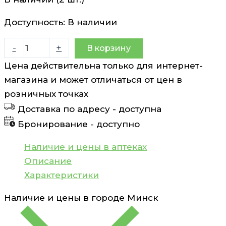
составляла
4.50 руб..
5.63 руб..
Доступность:
В наличии
Количество
-
+
В корзину
товара
Цена действительна только для интернет-
Молочко
магазина и может отличаться от цен в
Bubchen
розничных точках
50
Доставка по адресу -
доступна
мл
Бронирование -
доступно
Наличие и цены в аптеках
Описание
Характеристики
Наличие и цены в городе
Минск