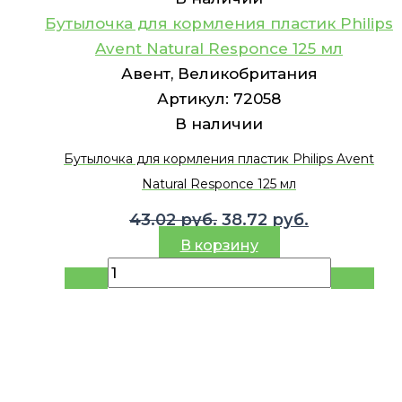
Бутылочка для кормления пластик Philips
Avent Natural Responce 125 мл
Авент, Великобритания
Артикул:
72058
В наличии
Бутылочка для кормления пластик Philips Avent
Natural Responce 125 мл
Первоначальная
Текущая
43.02
руб.
38.72
руб.
цена
цена:
В корзину
составляла
38.72 руб..
43.02 руб..