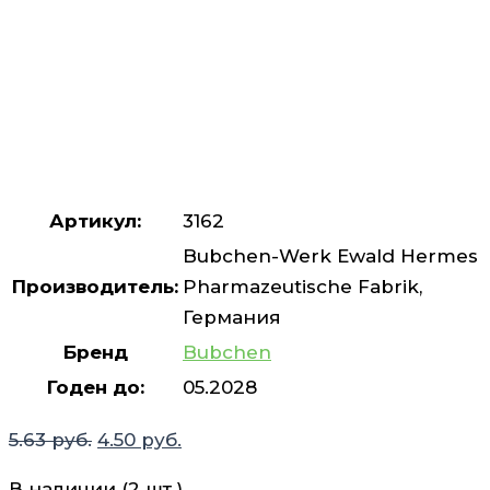
Артикул:
3162
Bubchen-Werk Ewald Hermes
Производитель:
Pharmazeutische Fabrik,
Германия
Бренд
Bubchen
Годен до:
05.2028
Первоначальная
Текущая
5.63
руб.
4.50
руб.
цена
цена:
В наличии (2 шт.)