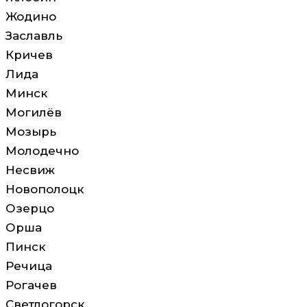
Жодино
Заславль
Кричев
Лида
Минск
Могилёв
Мозырь
Молодечно
Несвиж
Новополоцк
Озерцо
Орша
Пинск
Речица
Рогачев
Светлогорск