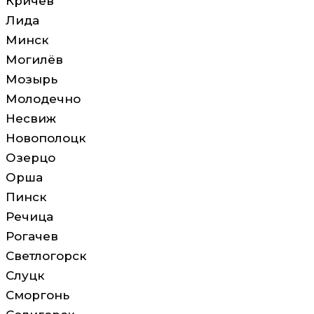
Кричев
Лида
Минск
Могилёв
Мозырь
Молодечно
Несвиж
Новополоцк
Озерцо
Орша
Пинск
Речица
Рогачев
Светлогорск
Слуцк
Сморгонь