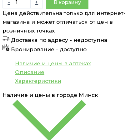
-
+
В корзину
товара
Цена действительна только для интернет-
Лантамед
магазина и может отличаться от цен в
спрей
розничных точках
для
Доставка по адресу -
недоступна
наружного
Бронирование -
доступно
применения
30
Наличие и цены в аптеках
г
Описание
Характеристики
Наличие и цены в городе
Минск