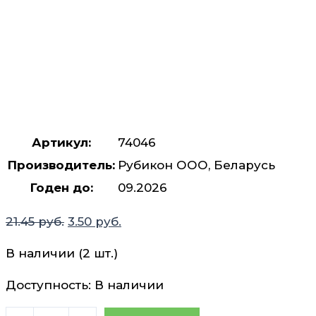
Артикул:
74046
Производитель:
Рубикон ООО, Беларусь
Годен до:
09.2026
Первоначальная
Текущая
21.45
руб.
3.50
руб.
цена
цена:
В наличии (2 шт.)
составляла
3.50 руб..
21.45 руб..
Доступность:
В наличии
Количество