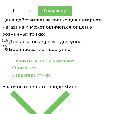
Количество
-
+
В корзину
товара
Цена действительна только для интернет-
Присыпка
магазина и может отличаться от цен в
для
розничных точках
устранения
Доставка по адресу -
доступна
потливости
Бронирование -
доступно
Квасцы
жженые
Наличие и цены в аптеках
50
Описание
г
Характеристики
Наличие и цены в городе
Минск