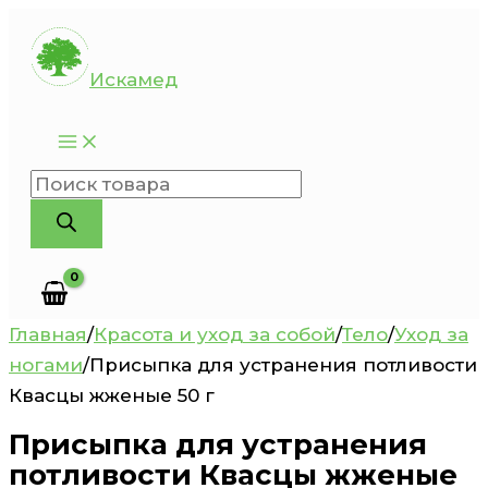
Перейти
к
Искамед
содержимому
Поиск
товаров
Главная
/
Красота и уход за собой
/
Тело
/
Уход за
ногами
/
Присыпка для устранения потливости
Квасцы жженые 50 г
Присыпка для устранения
потливости Квасцы жженые