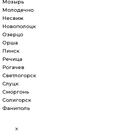
Мозырь
Молодечно
Несвиж
Новополоцк
Озерцо
Орша
Пинск
Речица
Рогачев
Светлогорск
Слуцк
Сморгонь
Солигорск
Фаниполь