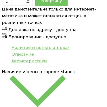
-
+
В корзину
товара
Цена действительна только для интернет-
Зубная
магазина и может отличаться от цен в
паста
розничных точках
Sensitive
Доставка по адресу -
доступна
teeth
Бронирование -
доступно
для
чувствительных
Наличие и цены в аптеках
зубов
Описание
Biorepair
Характеристики
Plus
Наличие и цены в городе
Минск
75
мл