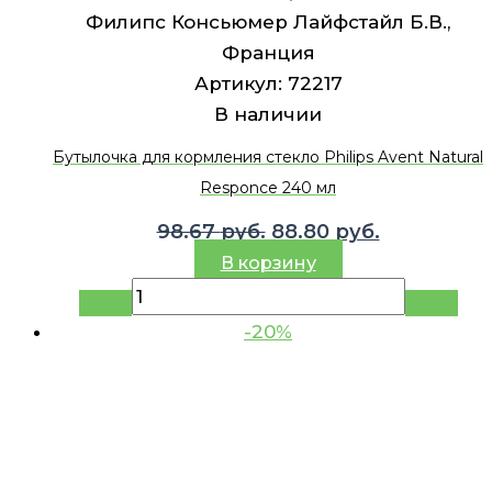
Филипс Консьюмер Лайфстайл Б.В.,
Франция
Артикул:
72217
В наличии
Бутылочка для кормления стекло Philips Avent Natural
Responce 240 мл
Первоначальная
Текущая
98.67
руб.
88.80
руб.
цена
цена:
В корзину
составляла
88.80 руб.
98.67 руб..
-20%