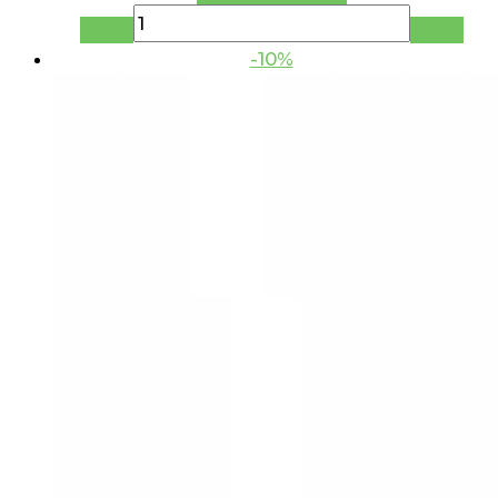
составляла
42.03 руб..
52.54 руб..
-10%