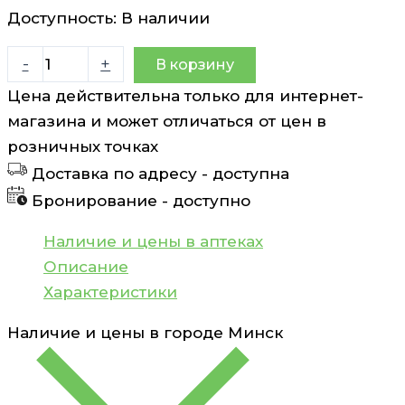
Доступность:
В наличии
Количество
-
+
В корзину
товара
Цена действительна только для интернет-
Присыпка
магазина и может отличаться от цен в
детская
розничных точках
с
Доставка по адресу -
доступна
рождения
Бронирование -
доступно
Мамина
кроха
Наличие и цены в аптеках
100
Описание
г
Характеристики
Наличие и цены в городе
Минск