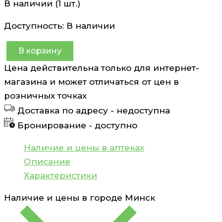
В наличии (1 шт.)
Доступность:
В наличии
В корзину
Количество
Цена действительна только для интернет-
товара
магазина и может отличаться от цен в
Презервативы
розничных точках
сверхтонкие,
Доставка по адресу -
недоступна
с
Бронирование -
доступно
дополнительной
смазкой
Наличие и цены в аптеках
Durex
Описание
Elite
Характеристики
12
Наличие и цены в городе
Минск
шт