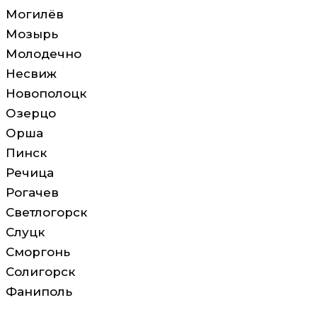
Могилёв
Мозырь
Молодечно
Несвиж
Новополоцк
Озерцо
Орша
Пинск
Речица
Рогачев
Светлогорск
Слуцк
Сморгонь
Солигорск
Фаниполь