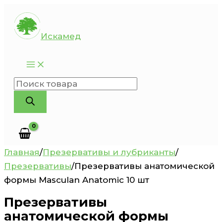
Перейти
к
Искамед
содержимому
Поиск
товаров
Главная
/
Презервативы и лубриканты
/
Презервативы
/
Презервативы анатомической
формы Masculan Anatomic 10 шт
Презервативы
анатомической формы