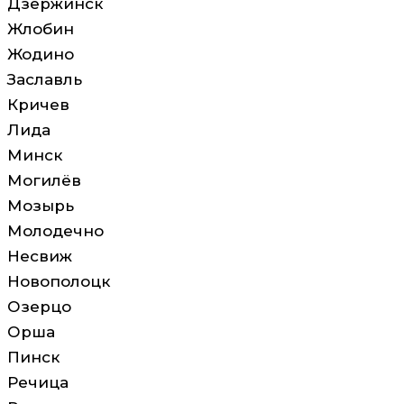
Дзержинск
Жлобин
Жодино
Заславль
Кричев
Лида
Минск
Могилёв
Мозырь
Молодечно
Несвиж
Новополоцк
Озерцо
Орша
Пинск
Речица