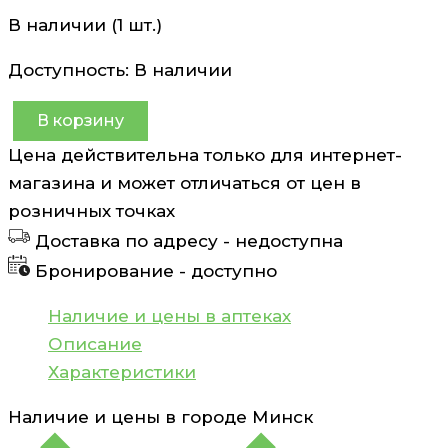
В наличии (1 шт.)
Доступность:
В наличии
В корзину
Количество
Цена действительна только для интернет-
товара
магазина и может отличаться от цен в
Презервативы
розничных точках
анатомической
Доставка по адресу -
недоступна
формы
Бронирование -
доступно
Masculan
Anatomic
Наличие и цены в аптеках
10
Описание
шт
Характеристики
Наличие и цены в городе
Минск