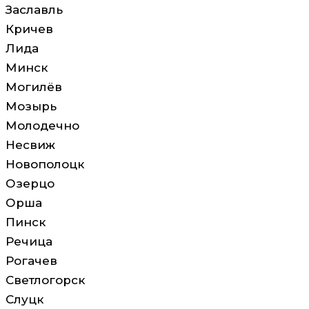
Заславль
Кричев
Лида
Минск
Могилёв
Мозырь
Молодечно
Несвиж
Новополоцк
Озерцо
Орша
Пинск
Речица
Рогачев
Светлогорск
Слуцк