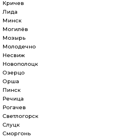
Кричев
Лида
Минск
Могилёв
Мозырь
Молодечно
Несвиж
Новополоцк
Озерцо
Орша
Пинск
Речица
Рогачев
Светлогорск
Слуцк
Сморгонь