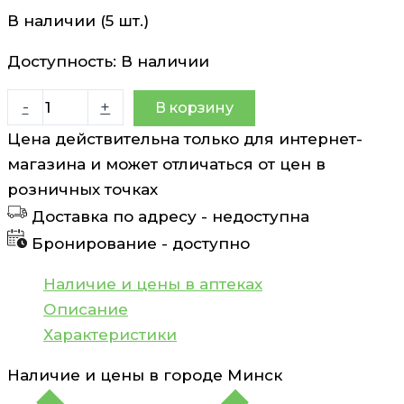
В наличии (5 шт.)
Доступность:
В наличии
Количество
-
+
В корзину
товара
Цена действительна только для интернет-
Презервативы
магазина и может отличаться от цен в
анатомической
розничных точках
формы
Доставка по адресу -
недоступна
Masculan
Бронирование -
доступно
Anatomic
3
Наличие и цены в аптеках
шт
Описание
Характеристики
Наличие и цены в городе
Минск