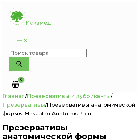
Перейти
к
Искамед
содержимому
Поиск
товаров
Главная
/
Презервативы и лубриканты
/
Презервативы
/
Презервативы анатомической
формы Masculan Anatomic 3 шт
Презервативы
анатомической формы