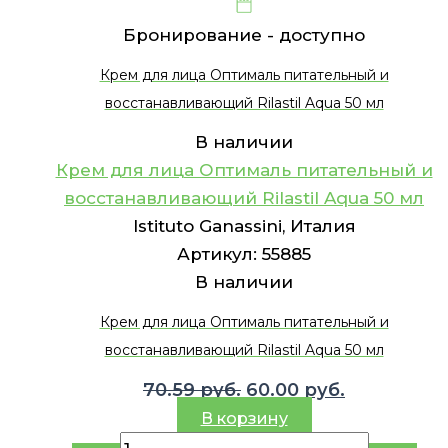
Бронирование -
доступно
Крем для лица Оптималь питательный и
восстанавливающий Rilastil Aqua 50 мл
В наличии
Крем для лица Оптималь питательный и
восстанавливающий Rilastil Aqua 50 мл
Istituto Ganassini, Италия
Артикул:
55885
В наличии
Крем для лица Оптималь питательный и
восстанавливающий Rilastil Aqua 50 мл
Первоначальная
Текущая
70.59
руб.
60.00
руб.
цена
цена:
В корзину
составляла
60.00 руб..