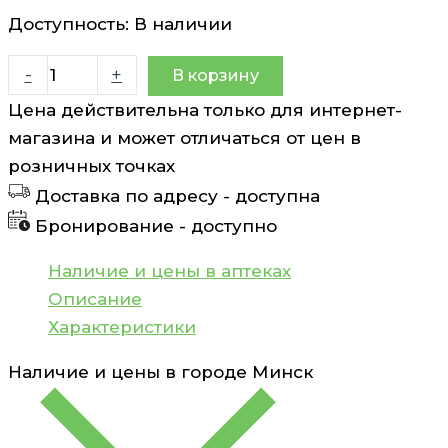
Доступность:
В наличии
Количество
-
+
В корзину
товара
Цена действительна только для интернет-
Пенка
магазина и может отличаться от цен в
очищающая
розничных точках
для
Доставка по адресу -
доступна
лица
Бронирование -
доступно
Uriage
EAU
Наличие и цены в аптеках
Thermale
Описание
150
Характеристики
мл
Наличие и цены в городе
Минск