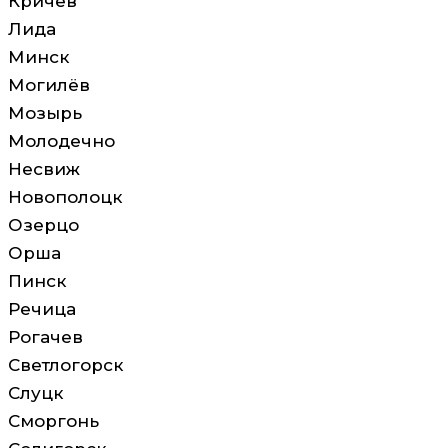
Кричев
Лида
Минск
Могилёв
Мозырь
Молодечно
Несвиж
Новополоцк
Озерцо
Орша
Пинск
Речица
Рогачев
Светлогорск
Слуцк
Сморгонь