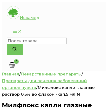
Перейти
к
Искамед
содержимому
Поиск
товаров
Главная
/
Лекарственные препараты
/
Препараты для лечения заболеваний
органов чувств
/
Милфлокс капли глазные
раствор 0.5% во флакон -кап.5 мл N1
Милфлокс капли глазные