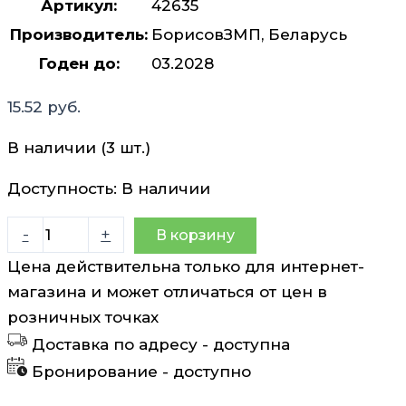
Артикул:
42635
Производитель:
БорисовЗМП, Беларусь
Годен до:
03.2028
15.52
руб.
В наличии (3 шт.)
Доступность:
В наличии
Количество
-
+
В корзину
товара
Цена действительна только для интернет-
Манагра
магазина и может отличаться от цен в
таблетки
розничных точках
покрытые
Доставка по адресу -
доступна
оболочкой
Бронирование -
доступно
100мг
N4