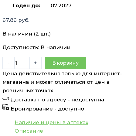
Годен до:
07.2027
67.86
руб.
В наличии (2 шт.)
Доступность:
В наличии
Количество
-
+
В корзину
товара
Цена действительна только для интернет-
Крем
магазина и может отличаться от цен в
осветляющий
розничных точках
для
Доставка по адресу -
недоступна
кожи
Бронирование -
доступно
вокруг
глаз
Наличие и цены в аптеках
Uriage
Описание