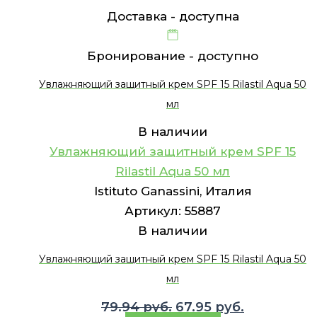
Доставка -
доступна
Бронирование -
доступно
Увлажняющий защитный крем SPF 15 Rilastil Aqua 50
мл
В наличии
Увлажняющий защитный крем SPF 15
Rilastil Aqua 50 мл
Istituto Ganassini, Италия
Артикул:
55887
В наличии
Увлажняющий защитный крем SPF 15 Rilastil Aqua 50
мл
Первоначальная
Текущая
79.94
руб.
67.95
руб.