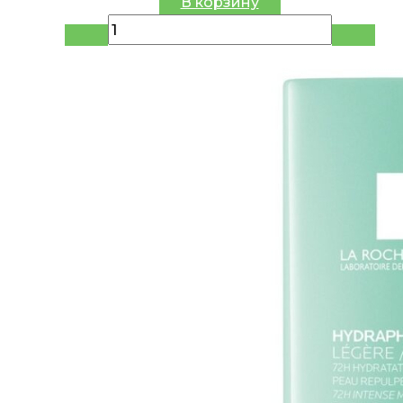
цена
цена:
В корзину
составляла
60.06 руб.
70.66 руб..