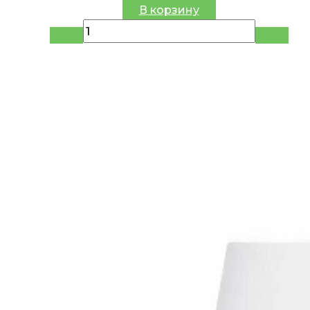
цена
цена:
В корзину
составляла
67.95 руб..
79.94 руб..