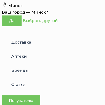
Перейти
Минск
к
Ваш город —
Минск
?
содержимому
Выбрать другой
Да
Доставка
Аптеки
Бренды
Статьи
Покупателю