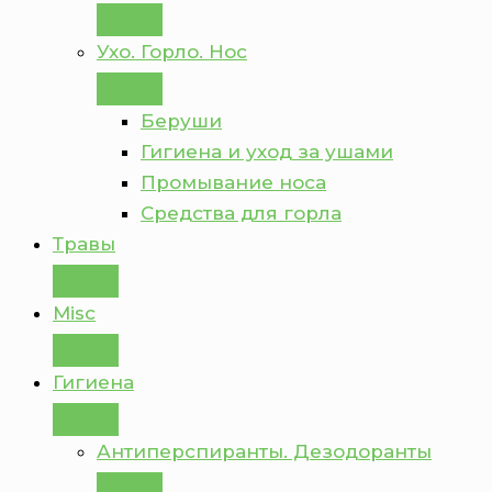
Ухо. Горло. Нос
Беруши
Гигиена и уход за ушами
Промывание носа
Средства для горла
Травы
Misc
Гигиена
Антиперспиранты. Дезодоранты