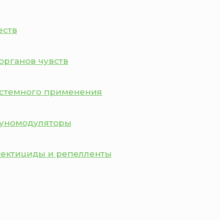
еств
органов чувств
истемного применения
муномодуляторы
сектициды и репелленты