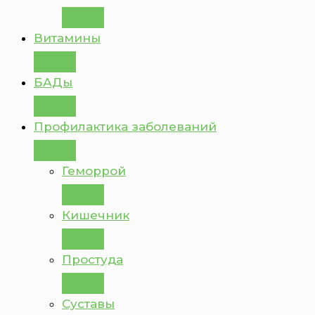
Витамины
БАДы
Профилактика заболеваний
Геморрой
Кишечник
Простуда
Суставы