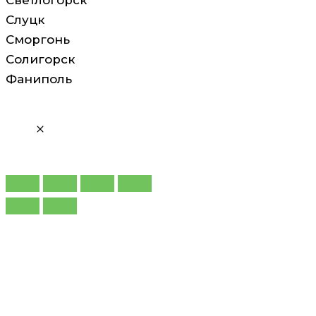
Светлогорск
Слуцк
Сморгонь
Солигорск
Фаниполь