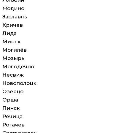
Жлобин
Жодино
Заславль
Кричев
Лида
Минск
Могилёв
Мозырь
Молодечно
Несвиж
Новополоцк
Озерцо
Орша
Пинск
Речица
Рогачев