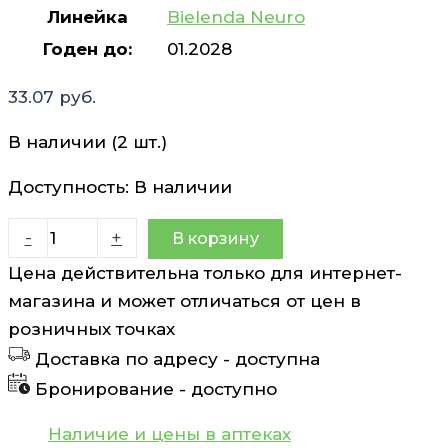
Линейка
Bielenda Neuro
Годен до:
01.2028
33.07
руб.
В наличии (2 шт.)
Доступность:
В наличии
Количество
-
+
В корзину
товара
Цена действительна только для интернет-
Крем-
магазина и может отличаться от цен в
концентрат
розничных точках
против
Доставка по адресу -
доступна
морщин
Бронирование -
доступно
50+подтягивающий
дневной/
Наличие и цены в аптеках