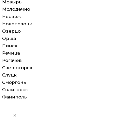
Мозырь
Молодечно
Несвиж
Новополоцк
Озерцо
Орша
Пинск
Речица
Рогачев
Светлогорск
Слуцк
Сморгонь
Солигорск
Фаниполь