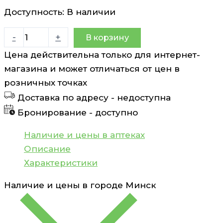
Доступность:
В наличии
Количество
-
+
В корзину
товара
Цена действительна только для интернет-
Концентрированный
магазина и может отличаться от цен в
микропилинг
розничных точках
Rilastil
Доставка по адресу -
недоступна
D-
Бронирование -
доступно
Clar
100
Наличие и цены в аптеках
мл
Описание
Характеристики
Наличие и цены в городе
Минск