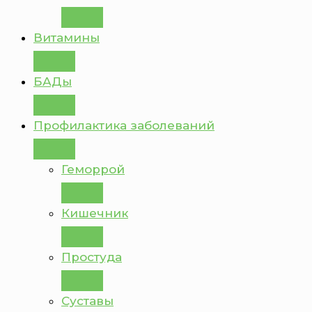
Витамины
БАДы
Профилактика заболеваний
Геморрой
Кишечник
Простуда
Суставы