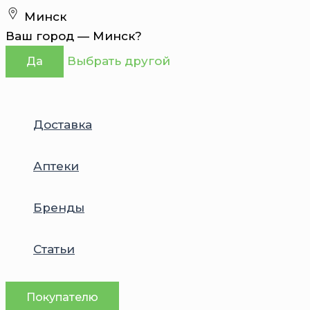
Перейти
Минск
к
Ваш город —
Минск
?
содержимому
Выбрать другой
Да
Доставка
Аптеки
Бренды
Статьи
Покупателю