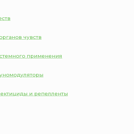
еств
органов чувств
истемного применения
муномодуляторы
сектициды и репелленты