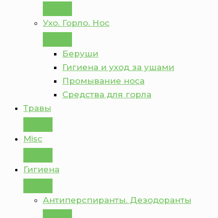
Ухо. Горло. Нос
Беруши
Гигиена и уход за ушами
Промывание носа
Средства для горла
Травы
Misc
Гигиена
Антиперспиранты. Дезодоранты