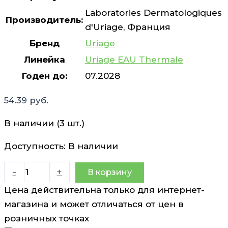
Laboratories Dermatologiques
Производитель:
d'Uriage, Франция
Бренд
Uriage
Линейка
Uriage EAU Thermale
Годен до:
07.2028
54.39
руб.
В наличии (3 шт.)
Доступность:
В наличии
Количество
-
+
В корзину
товара
Цена действительна только для интернет-
Гель
магазина и может отличаться от цен в
увлажняющий
розничных точках
водно-