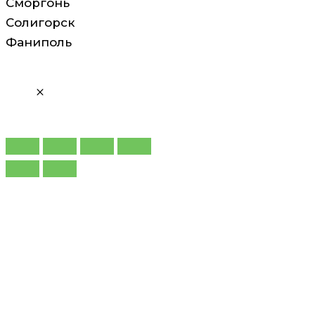
Сморгонь
Солигорск
Фаниполь