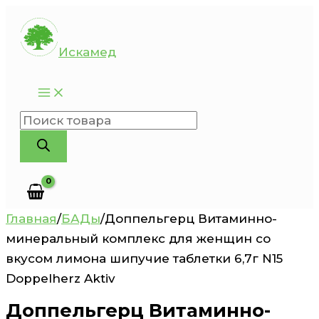
Перейти
к
Искамед
содержимому
Поиск
товаров
Главная
/
БАДы
/
Доппельгерц Витаминно-
минеральный комплекс для женщин со
вкусом лимона шипучие таблетки 6,7г N15
Doppelherz Aktiv
Доппельгерц Витаминно-