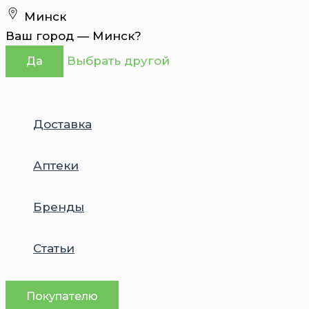
Перейти
Минск
к
Ваш город —
Минск
?
содержимому
Выбрать другой
Да
Доставка
Аптеки
Бренды
Статьи
Покупателю