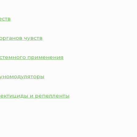
еств
органов чувств
истемного применения
муномодуляторы
сектициды и репелленты