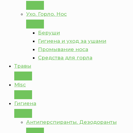
Ухо. Горло. Нос
Беруши
Гигиена и уход за ушами
Промывание носа
Средства для горла
Травы
Misc
Гигиена
Антиперспиранты. Дезодоранты