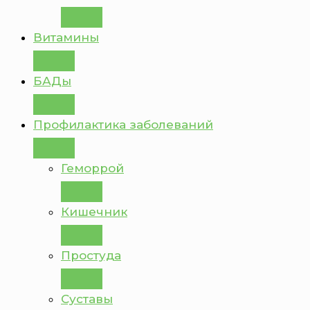
Витамины
БАДы
Профилактика заболеваний
Геморрой
Кишечник
Простуда
Суставы