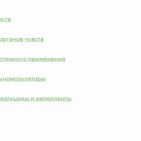
еств
органов чувств
истемного применения
муномодуляторы
сектициды и репелленты