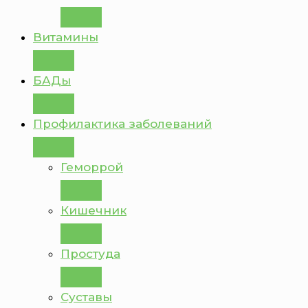
Витамины
БАДы
Профилактика заболеваний
Геморрой
Кишечник
Простуда
Суставы