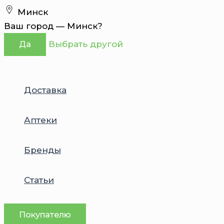
Перейти
Минск
к
Ваш город —
Минск
?
содержимому
Выбрать другой
Да
Доставка
Аптеки
Бренды
Статьи
Покупателю