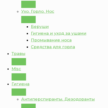
Ухо. Горло. Нос
Беруши
Гигиена и уход за ушами
Промывание носа
Средства для горла
Травы
Misc
Гигиена
Антиперспиранты. Дезодоранты