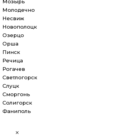
Мозырь
Молодечно
Несвиж
Новополоцк
Озерцо
Орша
Пинск
Речица
Рогачев
Светлогорск
Слуцк
Сморгонь
Солигорск
Фаниполь