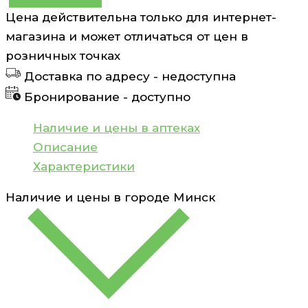
Количество
Цена действительна только для интернет-
товара
магазина и может отличаться от цен в
Бандаж
розничных точках
для
Доставка по адресу -
недоступна
беременных
Бронирование -
доступно
эластичный
бежевый
Наличие и цены в аптеках
р.3
Описание
Польза
Характеристики
Наличие и цены в городе
Минск