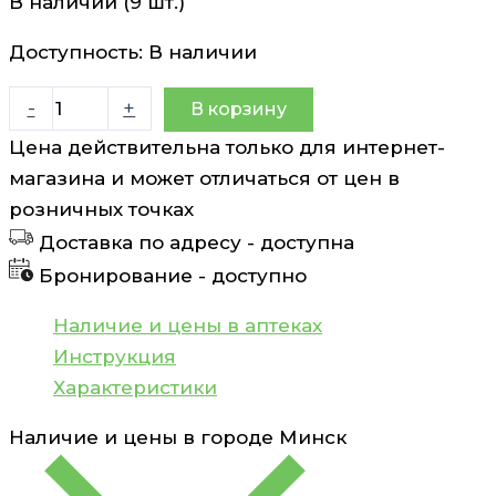
В наличии (9 шт.)
Доступность:
В наличии
Количество
-
+
В корзину
товара
Цена действительна только для интернет-
Аскорбиновая
магазина и может отличаться от цен в
кислота
розничных точках
малина
Доставка по адресу -
доступна
таблетки
Бронирование -
доступно
жевательные
25мг
Наличие и цены в аптеках
N10
Инструкция
Характеристики
Наличие и цены в городе
Минск