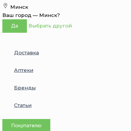
Перейти
Минск
к
Ваш город —
Минск
?
содержимому
Выбрать другой
Да
Доставка
Аптеки
Бренды
Статьи
Покупателю