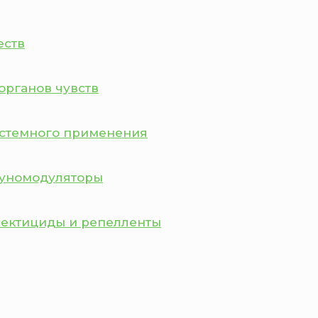
еств
органов чувств
истемного применения
муномодуляторы
сектициды и репелленты