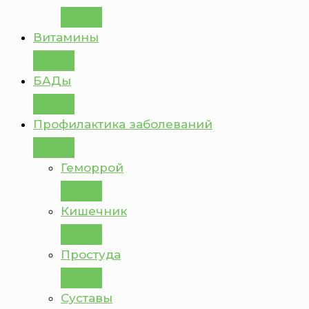
Витамины
БАДы
Профилактика заболеваний
Геморрой
Кишечник
Простуда
Суставы