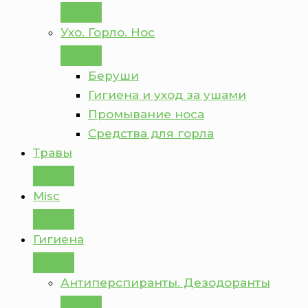
Ухо. Горло. Нос
Беруши
Гигиена и уход за ушами
Промывание носа
Средства для горла
Травы
Misc
Гигиена
Антиперспиранты. Дезодоранты