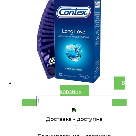
В
корзину
Доставка -
доступна