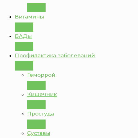
Витамины
БАДы
Профилактика заболеваний
Геморрой
Кишечник
Простуда
Суставы