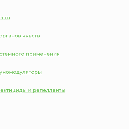
еств
органов чувств
истемного применения
муномодуляторы
сектициды и репелленты