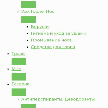
Ухо. Горло. Нос
Беруши
Гигиена и уход за ушами
Промывание носа
Средства для горла
Травы
Misc
Гигиена
Антиперспиранты. Дезодоранты