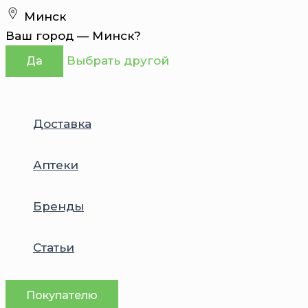
Перейти
Минск
к
Ваш город —
Минск
?
содержимому
Выбрать другой
Да
Доставка
Аптеки
Бренды
Статьи
Покупателю